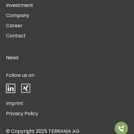
Investment
Company
Career
Contact
News
Follow us on
LinkedIn
Xing
Imprint
Privacy Policy
Please
© Copyright 2025 TERRANIA AG
call