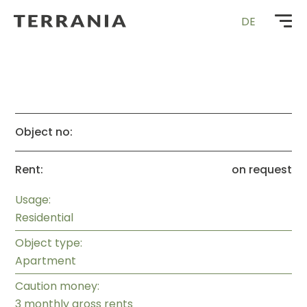
Zur
DE
Startseite
Object no:
Rent:
on request
Usage:
Residential
Object type:
Apartment
Caution money:
3 monthly gross rents