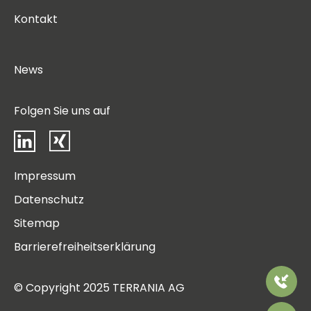
Kontakt
News
Folgen Sie uns auf
LinkedIn
Xing
Impressum
Datenschutz
Sitemap
Barrierefreiheitserklärung
Rufen
© Copyright 2025 TERRANIA AG
Sie
uns
Bitte