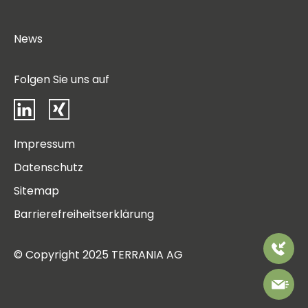
News
Folgen Sie uns auf
LinkedIn
Xing
Impressum
Datenschutz
Sitemap
Barrierefreiheitserklärung
Rufen
© Copyright 2025 TERRANIA AG
Sie
uns
Bitte
an
kontakt