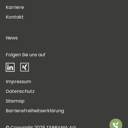
Karriere
Kontakt
News
Folgen Sie uns auf
LinkedIn
Xing
Impressum
Datenschutz
Sitemap
Barrierefreiheitserklärung
Rufen
© Copyright 2025 TERRANIA AG